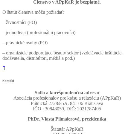
Členstvo v APpKaR je bezplatné.
O štatút členstva môžu požiadať:
– živnostníci (FO)
– jednotlivci (profesionálni pracovníci)
– právnické osoby (PO)
– organizácie podporujúce beauty sektor (vzdelávacie inštitúcie,
dodávatelia, distribútori, médiá a pod.)
Kontakt
Sídlo a korešpondenčná adresa:
Asociácia profesionálov pre krásu a relaxáciu (APpKaR)
Pútnická 2728/85A, 841 06 Bratislava
IČO : 30848059, DIČ: 2021787405
PhDr. Vlasta Pilmaierová, prezidentka
Štatutár APpKaR