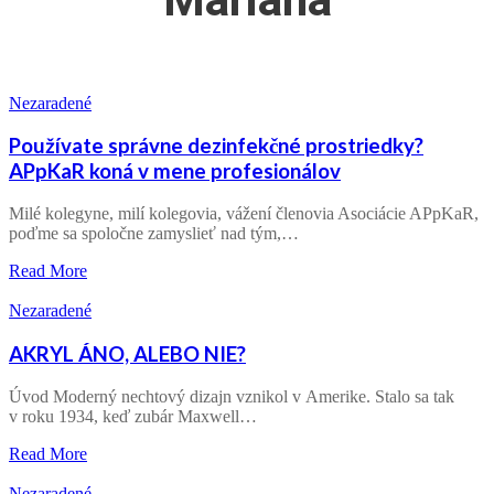
Mariana
Nezaradené
Používate správne dezinfekčné prostriedky?
APpKaR koná v mene profesionálov
Milé kolegyne, milí kolegovia, vážení členovia Asociácie APpKaR,
poďme sa spoločne zamyslieť nad tým,…
Read More
Nezaradené
AKRYL ÁNO, ALEBO NIE?
Úvod Moderný nechtový dizajn vznikol v Amerike. Stalo sa tak
v roku 1934, keď zubár Maxwell…
Read More
Nezaradené