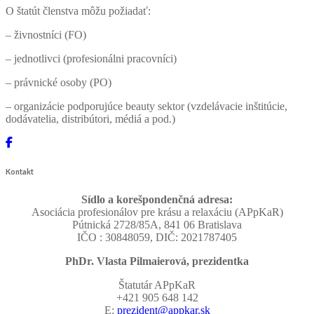
O štatút členstva môžu požiadať:
– živnostníci (FO)
– jednotlivci (profesionálni pracovníci)
– právnické osoby (PO)
– organizácie podporujúce beauty sektor (vzdelávacie inštitúcie,
dodávatelia, distribútori, médiá a pod.)
Kontakt
Sídlo a korešpondenčná adresa:
Asociácia profesionálov pre krásu a relaxáciu (APpKaR)
Pútnická 2728/85A, 841 06 Bratislava
IČO : 30848059, DIČ: 2021787405
PhDr. Vlasta Pilmaierová, prezidentka
Štatutár APpKaR
+421 905 648 142
E:
prezident@appkar.sk