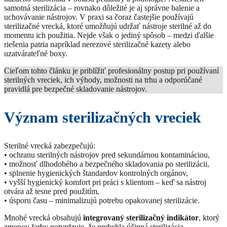
samotná sterilizácia – rovnako dôležité je aj správne balenie a
uchovávanie nástrojov. V praxi sa čoraz častejšie používajú
sterilizačné vrecká, ktoré umožňujú udržať nástroje sterilné až do
momentu ich použitia. Nejde však o jediný spôsob – medzi ďalšie
riešenia patria napríklad nerezové sterilizačné kazety alebo
uzatvárateľné boxy.
Cieľom tohto článku je priblížiť profesionálny postup pri používaní
sterilných vreciek, ich výhody, možnosti na trhu a odporúčané
pravidlá pre bezpečné skladovanie nástrojov.
Význam sterilizačných vreciek
Sterilné vrecká zabezpečujú:
• ochranu sterilných nástrojov pred sekundárnou kontamináciou,
• možnosť dlhodobého a bezpečného skladovania po sterilizácii,
• splnenie hygienických štandardov kontrolných orgánov,
• vyšší hygienický komfort pri práci s klientom – keď sa nástroj
otvára až tesne pred použitím,
• úsporu času – minimalizujú potrebu opakovanej sterilizácie.
Mnohé vrecká obsahujú
integrovaný sterilizačný indikátor
, ktorý
zmenou farby potvrdzuje, že prebehla účinná sterilizácia.