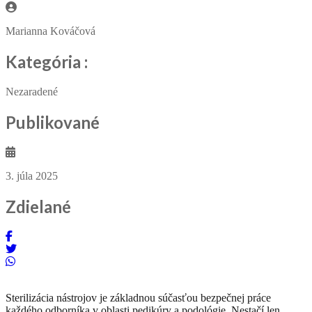
Marianna Kováčová
Kategória :
Nezaradené
Publikované
3. júla 2025
Zdielané
Sterilizácia nástrojov je základnou súčasťou bezpečnej práce
každého odborníka v oblasti pedikúry a podológie. Nestačí len