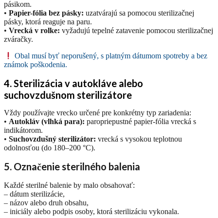
pásikom.
•
Papier-fólia bez pásky:
uzatvárajú sa pomocou sterilizačnej
pásky, ktorá reaguje na paru.
•
Vrecká v rolke:
vyžadujú tepelné zatavenie pomocou sterilizačnej
zváračky.
Obal musí byť neporušený, s platným dátumom spotreby a bez
známok poškodenia.
4. Sterilizácia v autokláve alebo
suchovzdušnom sterilizátore
Vždy používajte vrecko určené pre konkrétny typ zariadenia:
•
Autokláv (vlhká para):
paropriepustné papier-fólia vrecká s
indikátorom.
•
Suchovzdušný sterilizátor:
vrecká s vysokou teplotnou
odolnosťou (do 180–200 °C).
5. Označenie sterilného balenia
Každé sterilné balenie by malo obsahovať:
– dátum sterilizácie,
– názov alebo druh obsahu,
– iniciály alebo podpis osoby, ktorá sterilizáciu vykonala.