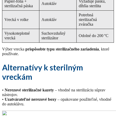
Papier-fólia +
Vyžaduje pásku,
Autokláv
sterilizačná páska
dlhšia sterilita
Potrebná
Vrecká v rolke
Autokláv
sterilizačná
zváračka
Vysokoteplotné
Suchovzdušný
Odolné do 200 °C
vrecká
sterilizátor
Výber vrecka
prispôsobte typu sterilizačného zariadenia
, ktoré
používate.
Alternatívy k sterilným
vreckám
•
Nerezové sterilizačné kazety
– vhodné na sterilizáciu súprav
nástrojov.
•
Uzatvárateľné nerezové boxy
– opakovane použiteľné, vhodné
do autoklávu.